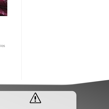
pios
s